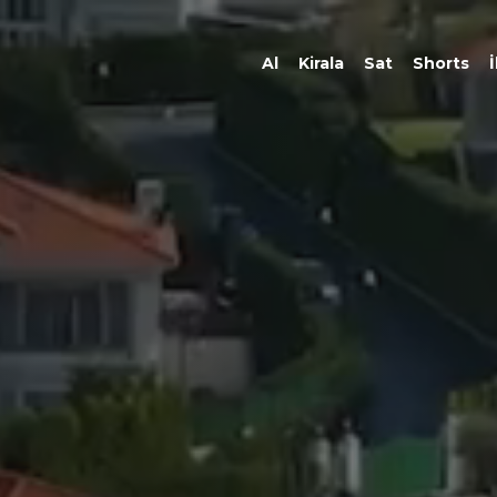
Al
Kirala
Sat
Shorts
İ