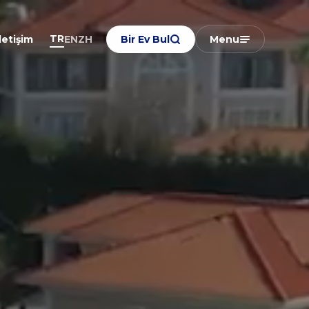
TR
EN
ZH
letişim
Bir Ev Bul
Menu