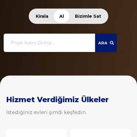
Kirala
Al
Bizimle Sat
ARA
Hizmet Verdiğimiz Ülkeler
İstediğiniz evleri şimdi keşfedin.