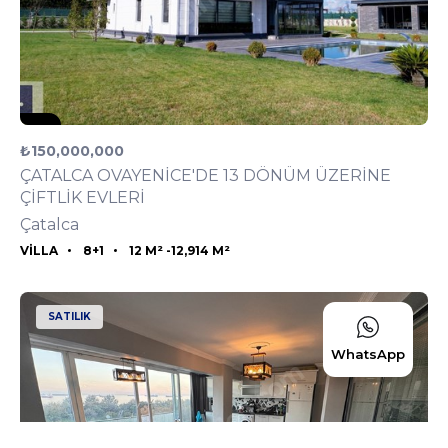
₺150,000,000
ÇATALCA OVAYENİCE'DE 13 DÖNÜM ÜZERİNE
ÇİFTLİK EVLERİ
Çatalca
Listeyi Görüntüle
VILLA
8+1
12 M² -
12,914 M²
SATILIK
WhatsApp