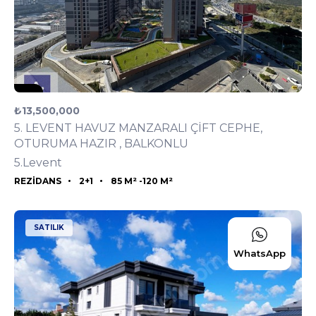
₺13,500,000
5. LEVENT HAVUZ MANZARALI ÇİFT CEPHE,
OTURUMA HAZIR , BALKONLU
5.Levent
Listeyi Görüntüle
REZIDANS
2+1
85 M² -
120 M²
SATILIK
WhatsApp