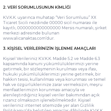
2. VERİ SORUMLUSUNUN KİMLİĞİ
K.V.K.K. uyarınca muhatap “Veri Sorumlusu” XX
Ticaret Sicili nezdinde 00000 sicil numarası ile
kayıtlı, 0000000000000000 Mersis numaralı, şirket
merkezi adresinde bulunan
www.alicanaktas.com’dur.
3. KİŞİSEL VERİLERİNİZİN İŞLENME AMAÇLARI
Kişisel Verileriniz K.V.K.K. Madde 5.2 ve Madde 6.3
kapsamında kanuni yükümlülüklerimizi yerine
getirmek, bir sözleşmenin kurulması veya ifası,
hukuki yükümlülüklerimizi yerine getirmek, bir
hakkın tesisi, kullanılması veya korunması ve temel
hak ve özgürlüklerinize zarar vermeksizin, meşru
menfaatlerimizin korunması amacıyla ve
alenileştirdiğiniz kişisel veriler bakımından açık
rızanız olmaksızın işlenebilmektedir. Kişisel
verileriniz internet sitemizde yer alan Gizlilik
Politikamız’da belirtilen amaçlar dâhilinde K.V.K.K.