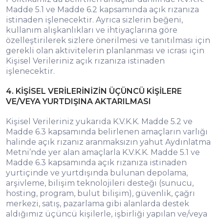
Madde 5.1 ve Madde 6.2 kapsamında açık rızanıza
istinaden işlenecektir. Ayrıca sizlerin beğeni,
kullanım alışkanlıkları ve ihtiyaçlarına göre
özelleştirilerek sizlere önerilmesi ve tanıtılması için
gerekli olan aktivitelerin planlanması ve icrası için
Kişisel Verileriniz açık rızanıza istinaden
işlenecektir.
4. KİŞİSEL VERİLERİNİZİN ÜÇÜNCÜ KİŞİLERE
VE/VEYA YURTDIŞINA AKTARILMASI
Kişisel Verileriniz yukarıda K.V.K.K. Madde 5.2 ve
Madde 6.3 kapsamında belirlenen amaçların varlığı
halinde açık rızanız aranmaksızın yahut Aydınlatma
Metni’nde yer alan amaçlarla K.V.K.K. Madde 5.1 ve
Madde 6.3 kapsamında açık rızanıza istinaden
yurtiçinde ve yurtdışında bulunan depolama,
arşivleme, bilişim teknolojileri desteği (sunucu,
hosting, program, bulut bilişim), güvenlik, çağrı
merkezi, satış, pazarlama gibi alanlarda destek
aldığımız üçüncü kişilerle, işbirliği yapılan ve/veya