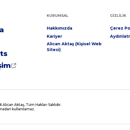
KURUMSAL
GIZLILIK
la
Hakkımızda
Çerez Pol
Kariyer
Aydınlat
Alican Aktaş (Kişisel Web
Sitesi)
ts
işim
 Alican Aktaş, Tüm Hakları Saklıdır.
lmadan kullanılamaz.