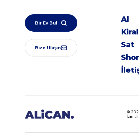
Al
Bir Ev Bul
Kira
Sat
Bize Ulaşın
Shor
İlet
© 2026
İzin a