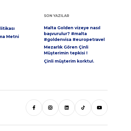
SON YAZILAR
Malta Golden vizeye nasıl
itikası
başvurulur? #malta
ma Metni
#goldenvisa #europetravel
Mezarlık Gören Çinli
Müşterimin tepkisi !
Çinli müşterim korktu!.